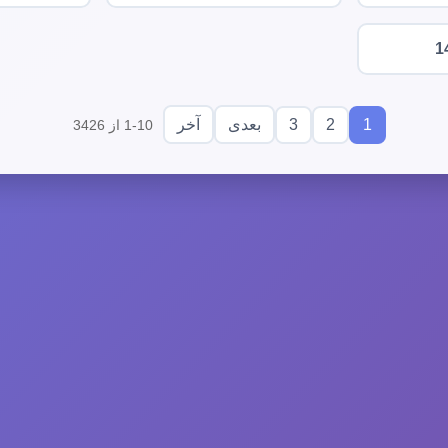
1
3
2
1
بعدی
آخر
1-10 از 3426