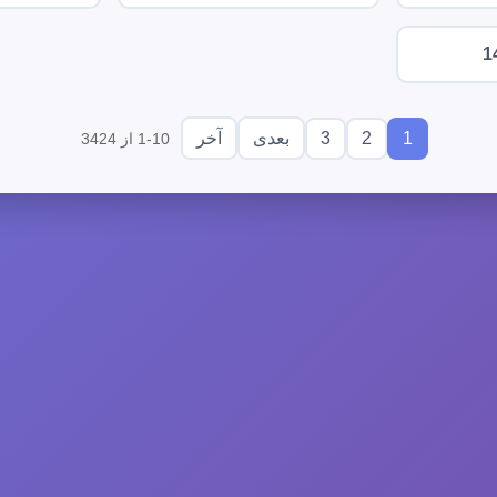
1
3
2
1
بعدی
آخر
1-10 از 3424