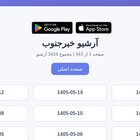
آرشیو خبرجنوب
صفحه 1 از 343 | مجموع 3424 آرشیو
صفحه اصلی
12
1405-05-14
1
08
1405-05-10
1
05
1405-05-06
1