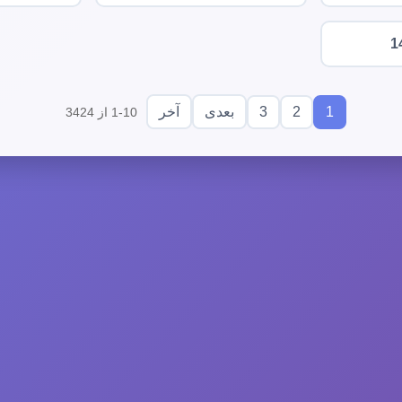
1
3
2
1
بعدی
آخر
1-10 از 3424