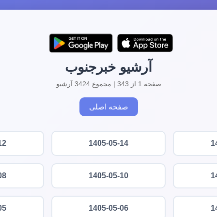
آرشیو خبرجنوب
صفحه 1 از 343 | مجموع 3424 آرشیو
صفحه اصلی
12
1405-05-14
1
08
1405-05-10
1
05
1405-05-06
1