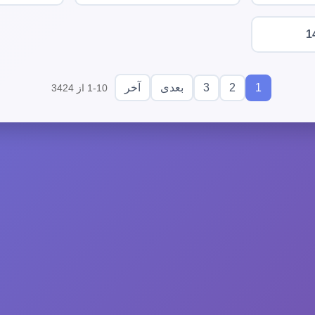
1
3
2
1
بعدی
آخر
1-10 از 3424