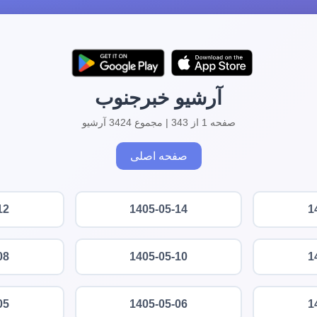
آرشیو خبرجنوب
صفحه 1 از 343 | مجموع 3424 آرشیو
صفحه اصلی
12
1405-05-14
1
08
1405-05-10
1
05
1405-05-06
1