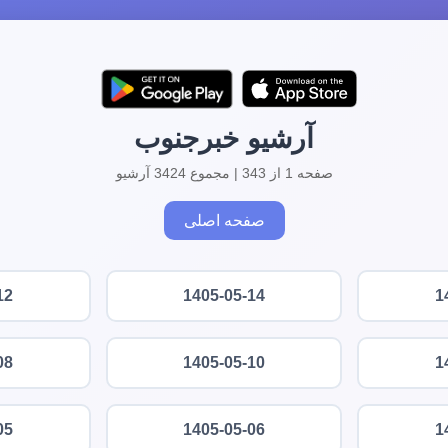
آرشیو خبرجنوب
صفحه 1 از 343 | مجموع 3424 آرشیو
صفحه اصلی
12
1405-05-14
1
08
1405-05-10
1
05
1405-05-06
1