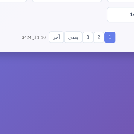
1
3
2
1
بعدی
آخر
1-10 از 3424