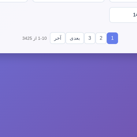
1
3
2
1
بعدی
آخر
1-10 از 3425