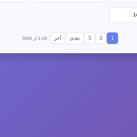
1
3
2
1
بعدی
آخر
1-10 از 3425