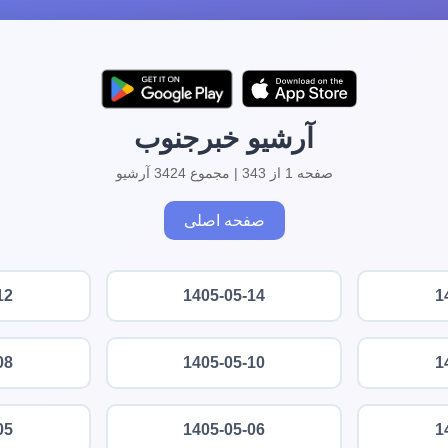
آرشیو خبرجنوب
صفحه 1 از 343 | مجموع 3424 آرشیو
صفحه اصلی
12
1405-05-14
1
08
1405-05-10
1
05
1405-05-06
1