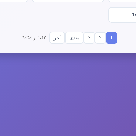
1
3
2
1
بعدی
آخر
1-10 از 3424