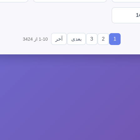
1
3
2
1
بعدی
آخر
1-10 از 3424