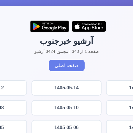
آرشیو خبرجنوب
صفحه 1 از 343 | مجموع 3424 آرشیو
صفحه اصلی
12
1405-05-14
1
08
1405-05-10
1
05
1405-05-06
1