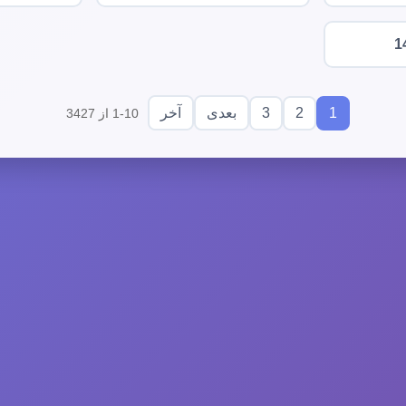
1
3
2
1
بعدی
آخر
1-10 از 3427