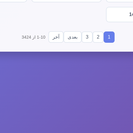
1
3
2
1
بعدی
آخر
1-10 از 3424