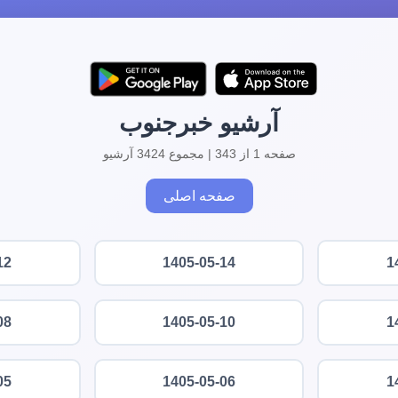
آرشیو خبرجنوب
صفحه 1 از 343 | مجموع 3424 آرشیو
صفحه اصلی
12
1405-05-14
1
08
1405-05-10
1
05
1405-05-06
1