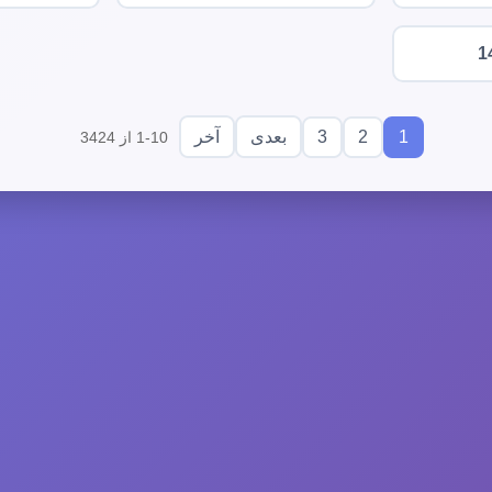
1
3
2
1
بعدی
آخر
1-10 از 3424