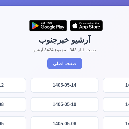
آرشیو خبرجنوب
صفحه 1 از 343 | مجموع 3424 آرشیو
صفحه اصلی
12
1405-05-14
1
08
1405-05-10
1
05
1405-05-06
1