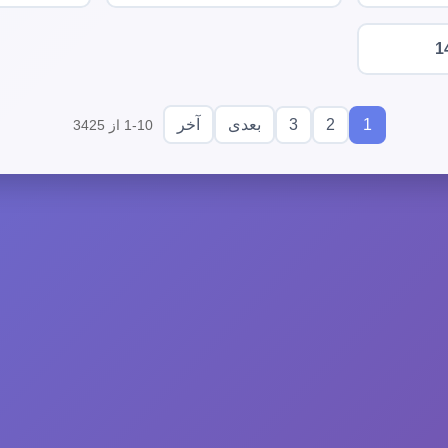
1
3
2
1
بعدی
آخر
1-10 از 3425