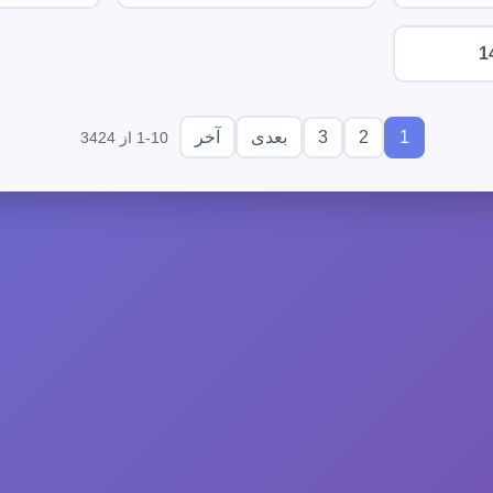
1
3
2
1
بعدی
آخر
1-10 از 3424