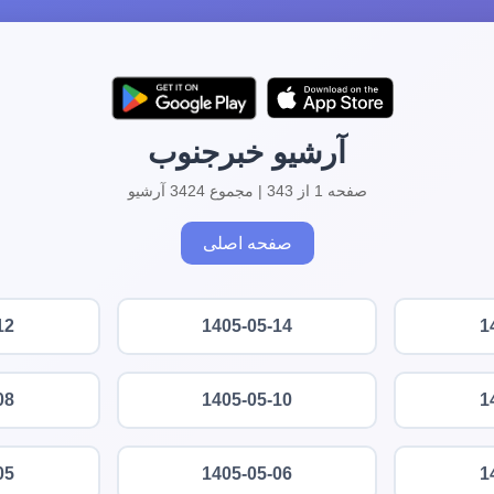
آرشیو خبرجنوب
صفحه 1 از 343 | مجموع 3424 آرشیو
صفحه اصلی
12
1405-05-14
1
08
1405-05-10
1
05
1405-05-06
1