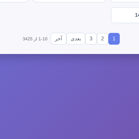
1
3
2
1
بعدی
آخر
1-10 از 3425