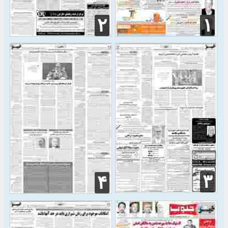
۲
۱
۳
۴