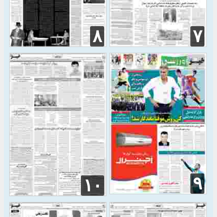
۸
۷
۹
۱۰