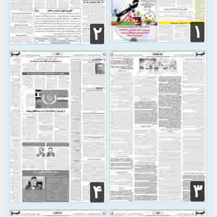
۱
۲
۳
۴