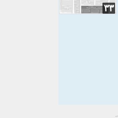
۳۳
سی