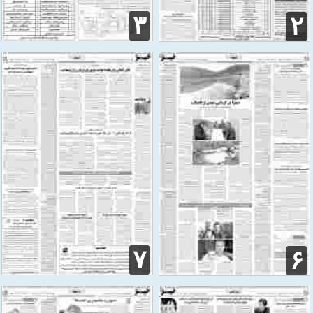
۳
۲
۷
۶