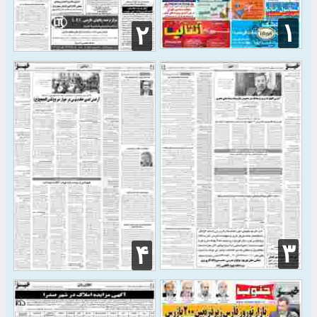
۱
۲
۳
۴