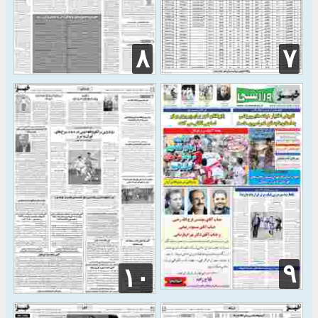
۸
۷
۹
۱۰