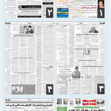
۲
۱
۳
۴