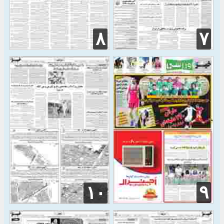
۸
۷
۹
۱۰