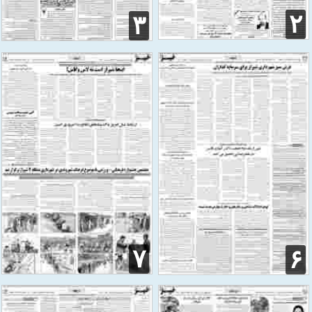
۲
۳
۷
۶