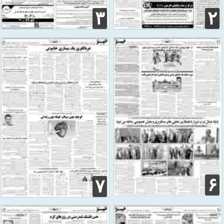
۳
۲
۶
۷