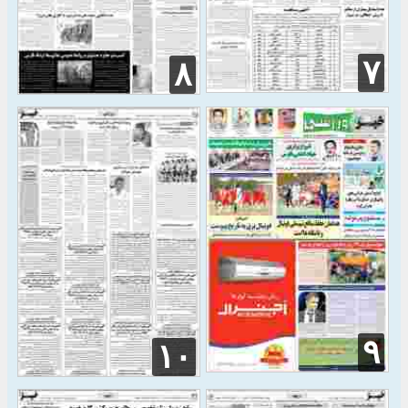
۷
۸
۹
۱۰