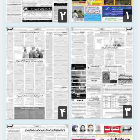
۱
۲
۳
۴