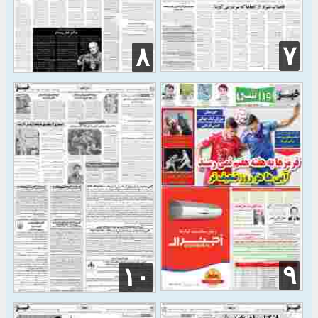
۷
۸
۹
۱۰