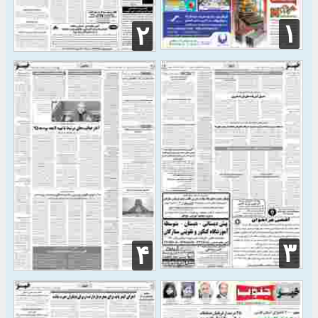
۱
۲
۳
۴