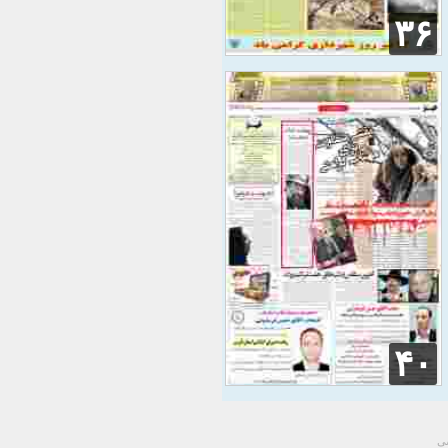
۳۶
۴۰
سی