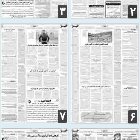
۳
۲
۷
۶