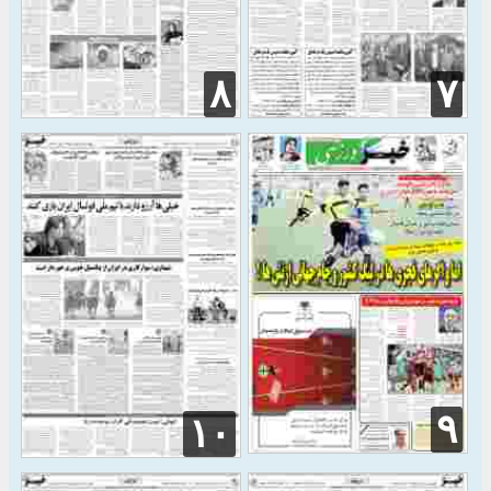
۸
۷
۹
۱۰