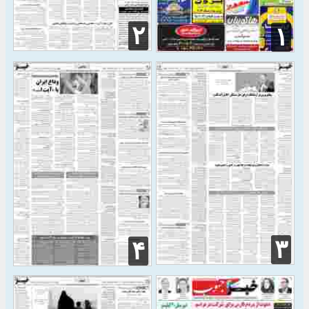
۲
۱
۳
۴