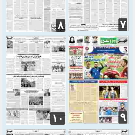
۷
۸
۹
۱۰