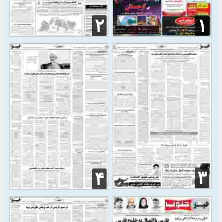
۲
۱
۳
۴