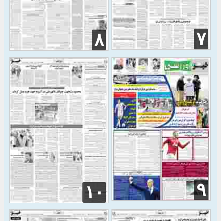
۷
۸
۹
۱۰