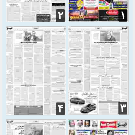
۱
۲
۳
۴