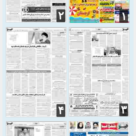
۲
۱
۳
۴