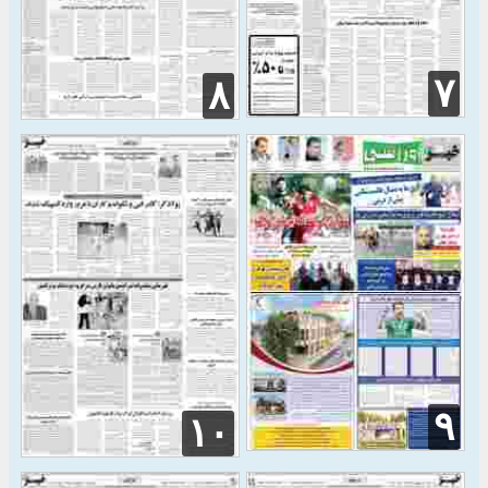
۷
۸
۹
۱۰