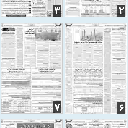
۳
۲
۷
۶