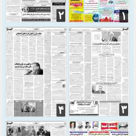
۲
۱
۳
۴