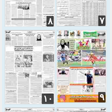
۷
۸
۹
۱۰