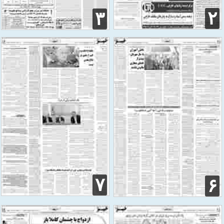
۲
۳
۷
۶