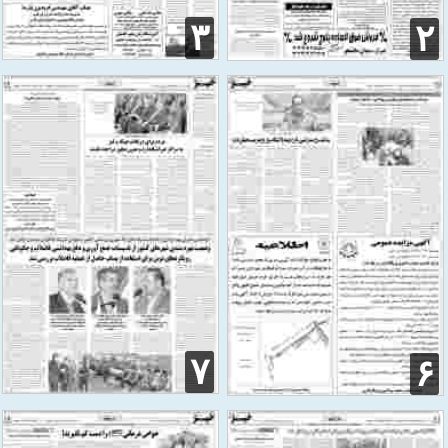
۳
۲
۷
۶