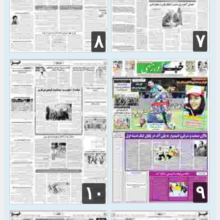
۷
۸
۹
۱۰