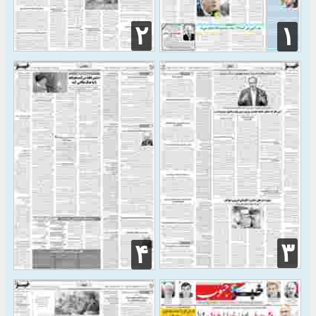
۲
۱
۳
۴