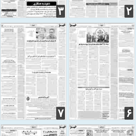
۳
۲
۷
۶