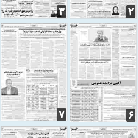
۳
۲
۷
۶