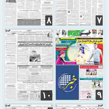
۸
۷
۹
۱۰