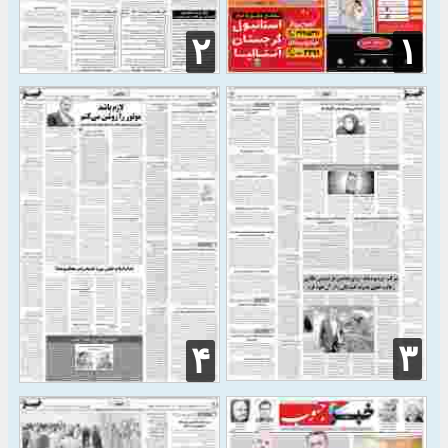
۲
۱
۳
۴