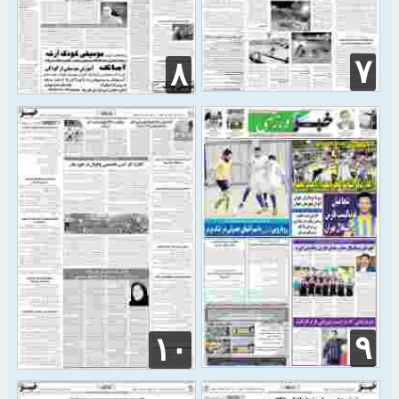
۷
۸
۹
۱۰