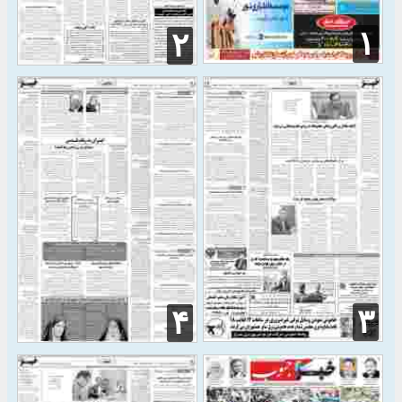
۱
۲
۳
۴