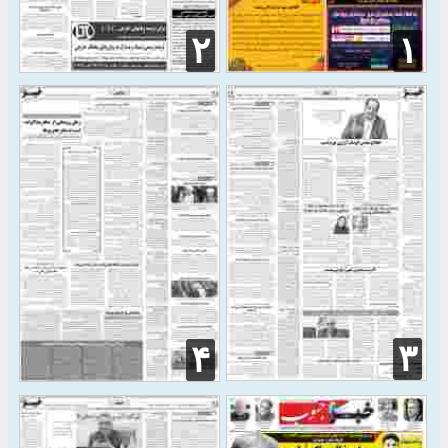
۲
۱
۳
۴