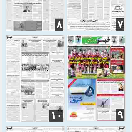
۷
۸
۹
۱۰