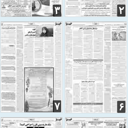
۳
۲
۷
۶