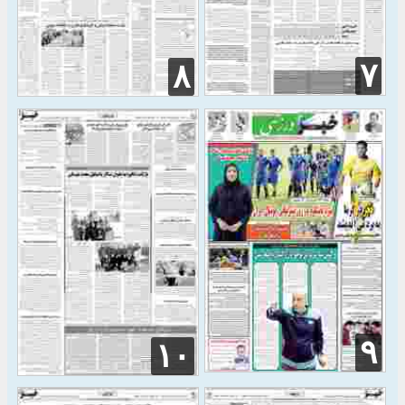
۷
۸
۹
۱۰