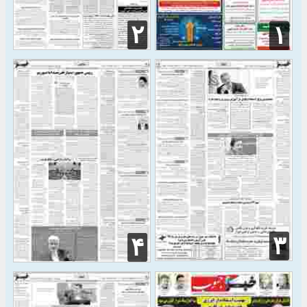
۲
۱
۳
۴