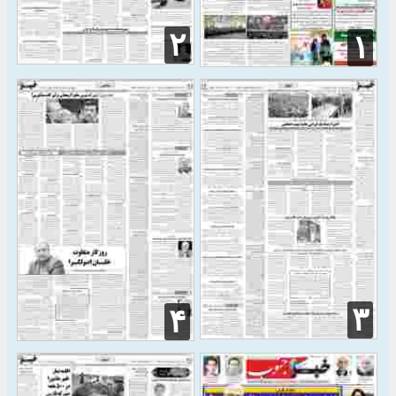
۲
۱
۳
۴