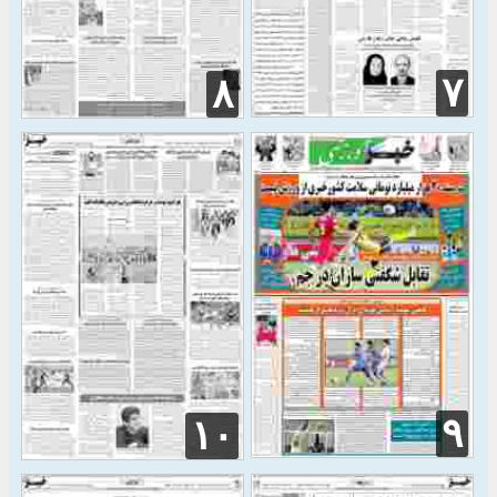
۷
۸
۹
۱۰