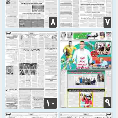
۸
۷
۹
۱۰