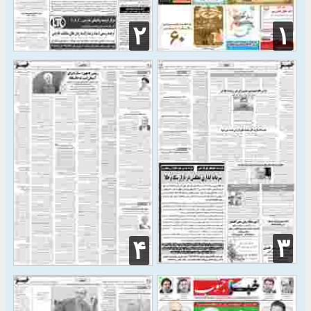
۲
۱
۳
۴