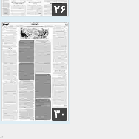
۲۶
۳۰
صاح