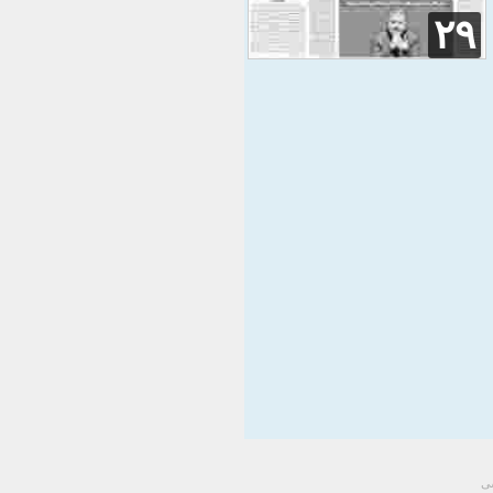
۲۹
سی