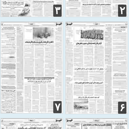
۳
۲
۷
۶