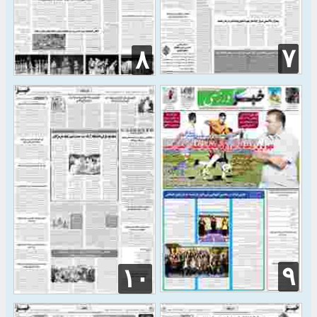
۷
۸
۹
۱۰