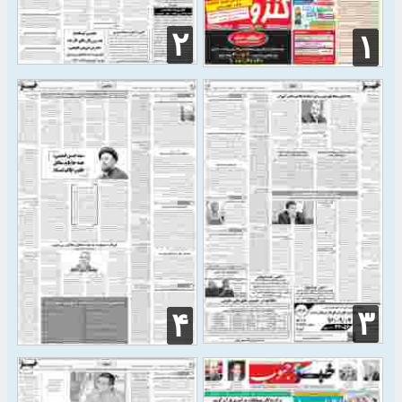
۲
۱
۳
۴