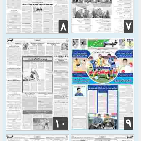
۷
۸
۹
۱۰