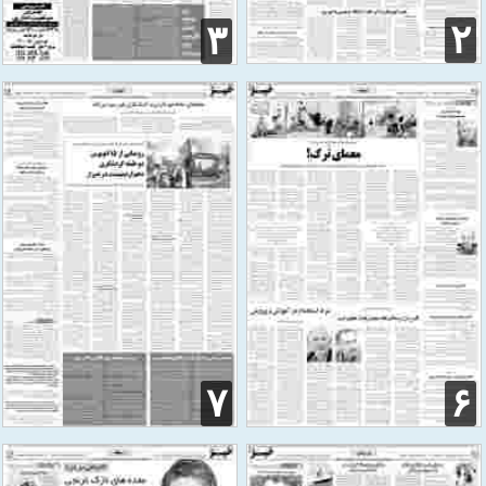
۲
۳
۷
۶