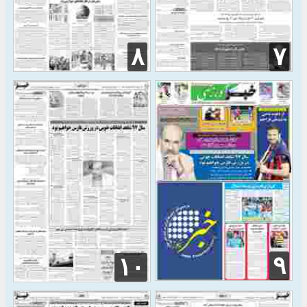
۸
۷
۹
۱۰