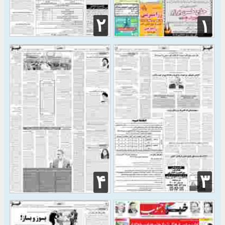
۲
۱
۳
۴