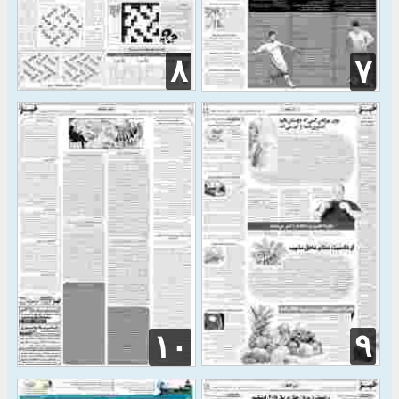
۸
۷
۹
۱۰