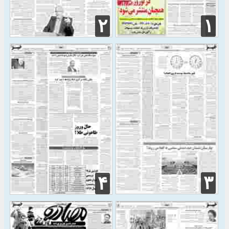
۲
۱
۳
۴